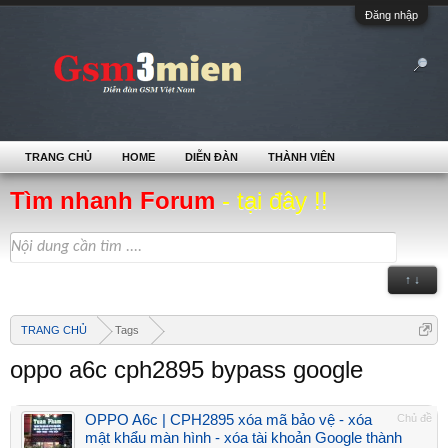
Đăng nhập
TRANG CHỦ
HOME
DIỄN ĐÀN
THÀNH VIÊN
Tìm nhanh Forum
- tại đây !!
↑ ↓
TRANG CHỦ
Tags
oppo a6c cph2895 bypass google
OPPO A6c | CPH2895 xóa mã bảo vệ - xóa
Chủ đề
mật khẩu màn hình - xóa tài khoản Google thành