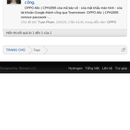
công.
OPPO A6c | CPH2895 xóa mã bảo vệ - xóa mật khẩu màn hình - xóa
tài khoản Google thành công qua Teamviewer. OPPO A6c | CPH2895
remove passwork -...
Chủ đề bởi:
Tuan Pham
,
10/6/26
, 0 lần trả lời, trong diễn đàn:
OPPO
Hiển thị kết quả từ 1 đến 1 của 1
TRANG CHỦ
Tags
Designed by
Brivium LLC.
Hydrogen
Tiếng Việt
Liên hệ
Trợ giúp