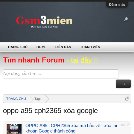
Đăng nhập
TRANG CHỦ
HOME
DIỄN ĐÀN
THÀNH VIÊN
Tìm nhanh Forum
- tại đây !!
↑ ↓
TRANG CHỦ
Tags
oppo a95 cph2365 xóa google
OPPO A95 | CPH2365 xóa mã bảo vệ - xóa tài
Chủ đề
khoản Google thành công.