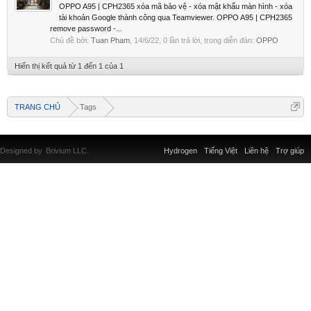
OPPO A95 | CPH2365 xóa mã bảo vệ - xóa mật khẩu màn hình - xóa
tài khoản Google thành công qua Teamviewer. OPPO A95 | CPH2365
remove password -...
Chủ đề bởi:
Tuan Pham
,
14/6/22
, 0 lần trả lời, trong diễn đàn:
OPPO
Hiển thị kết quả từ 1 đến 1 của 1
TRANG CHỦ
Tags
Designed by
Brivium LLC.
Hydrogen
Tiếng Việt
Liên hệ
Trợ giúp