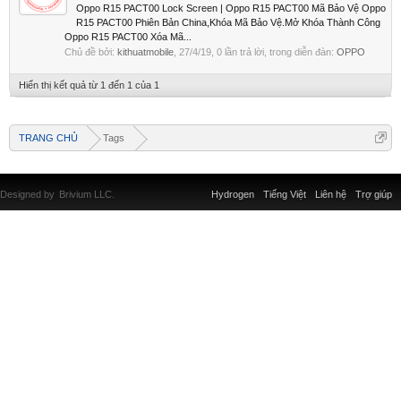
Oppo R15 PACT00 Lock Screen | Oppo R15 PACT00 Mã Bảo Vệ Oppo
R15 PACT00 Phiên Bản China,Khóa Mã Bảo Vệ.Mở Khóa Thành Công
Oppo R15 PACT00 Xóa Mã...
Chủ đề bởi:
kithuatmobile
,
27/4/19
, 0 lần trả lời, trong diễn đàn:
OPPO
Hiển thị kết quả từ 1 đến 1 của 1
TRANG CHỦ
Tags
Designed by
Brivium LLC.
Hydrogen
Tiếng Việt
Liên hệ
Trợ giúp