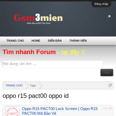
Đăng nhập
TRANG CHỦ
HOME
DIỄN ĐÀN
THÀNH VIÊN
Tìm nhanh Forum
- tại đây !!
↑ ↓
TRANG CHỦ
Tags
oppo r15 pact00 oppo id
Oppo R15 PACT00 Lock Screen | Oppo R15
Chủ đề
PACT00 Mã Bảo Vệ