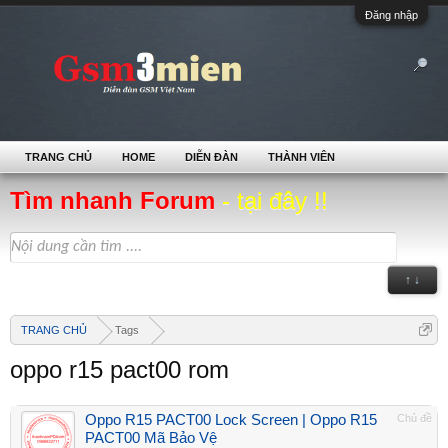
Đăng nhập
TRANG CHỦ
HOME
DIỄN ĐÀN
THÀNH VIÊN
Tìm nhanh Forum
- tại đây !!
↑ ↓
TRANG CHỦ
Tags
oppo r15 pact00 rom
Oppo R15 PACT00 Lock Screen | Oppo R15
Chủ đề
PACT00 Mã Bảo Vệ