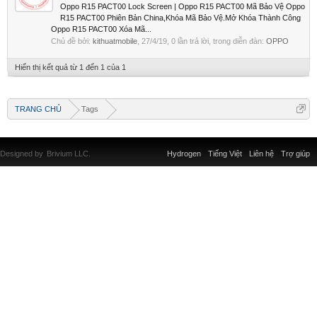
Oppo R15 PACT00 Lock Screen | Oppo R15 PACT00 Mã Bảo Vệ Oppo
R15 PACT00 Phiên Bản China,Khóa Mã Bảo Vệ.Mở Khóa Thành Công
Oppo R15 PACT00 Xóa Mã...
Chủ đề bởi:
kithuatmobile
,
27/4/19
, 0 lần trả lời, trong diễn đàn:
OPPO
Hiển thị kết quả từ 1 đến 1 của 1
TRANG CHỦ
Tags
Designed by
Brivium LLC.
Hydrogen
Tiếng Việt
Liên hệ
Trợ giúp