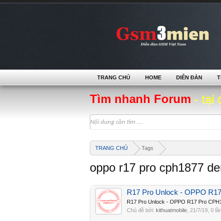
TRANG CHỦ
HOME
DIỄN ĐÀN
T
Tìm nhanh Forum
- tại 
TRANG CHỦ
Tags
oppo r17 pro cph1877 d
R17 Pro Unlock - OPPO R1
R17 Pro Unlock - OPPO R17 Pro CPH
Chủ đề bởi:
kithuatmobile
,
21/7/19
, 0 lầ