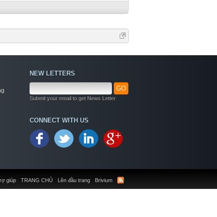
NEW LETTERS
GO
ng
Submit your email to get News Letter
CONNECT WITH US
rợ giúp
TRANG CHỦ
Lên đầu trang
Brivium