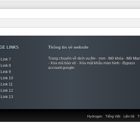
GE LINKS
Thông tin về website
Trang chuyên về dịch vụ,file - rom - Mở khóa - Mở Mạ
Link 7
- Xóa mã bảo vệ - Xóa mật khẩu màn hình - Bypass
Link 8
account google.
Link 9
Link 10
Link 11
Link 12
Link 13
Hydrogen
Tiếng Việt
Liên hệ
T