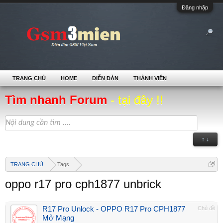
Đăng nhập
TRANG CHỦ
HOME
DIỄN ĐÀN
THÀNH VIÊN
Tìm nhanh Forum
- tại đây !!
↑ ↓
TRANG CHỦ
Tags
oppo r17 pro cph1877 unbrick
R17 Pro Unlock - OPPO R17 Pro CPH1877
Chủ đề
Mở Mạng