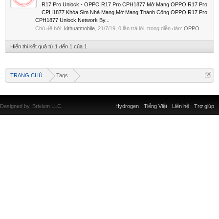
R17 Pro Unlock - OPPO R17 Pro CPH1877 Mở Mạng OPPO R17 Pro
CPH1877 Khóa Sim Nhà Mạng,Mở Mạng Thành Công OPPO R17 Pro
CPH1877 Unlock Network By...
Chủ đề bởi:
kithuatmobile
,
21/7/19
, 0 lần trả lời, trong diễn đàn:
OPPO
Hiển thị kết quả từ 1 đến 1 của 1
TRANG CHỦ
Tags
Designed by
Brivium LLC.
Hydrogen
Tiếng Việt
Liên hệ
Trợ giúp