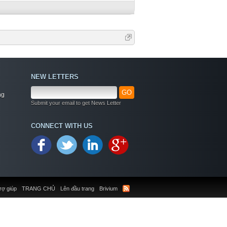
NEW LETTERS
GO
ng
Submit your email to get News Letter
CONNECT WITH US
rợ giúp
TRANG CHỦ
Lên đầu trang
Brivium