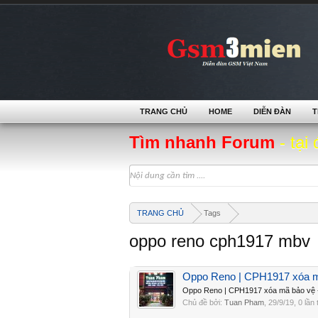
TRANG CHỦ
HOME
DIỄN ĐÀN
T
Tìm nhanh Forum
- tại 
TRANG CHỦ
Tags
oppo reno cph1917 mbv
Oppo Reno | CPH1917 xóa mã
Oppo Reno | CPH1917 xóa mã bảo vệ -
Chủ đề bởi:
Tuan Pham
,
29/9/19
, 0 lần