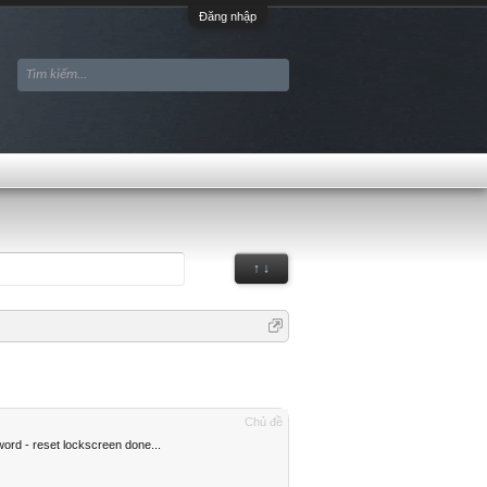
Đăng nhập
↑ ↓
Chủ đề
d - reset lockscreen done...