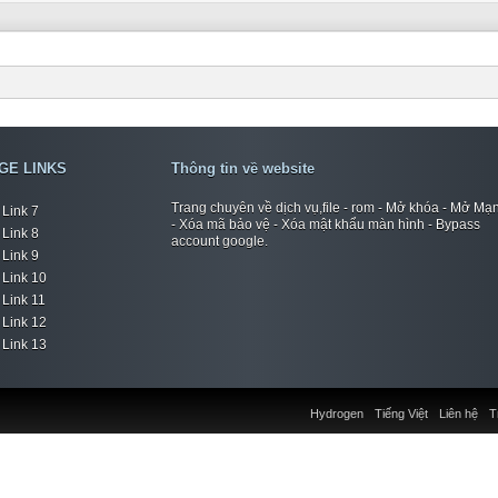
GE LINKS
Thông tin về website
Trang chuyên về dịch vụ,file - rom - Mở khóa - Mở Mạ
Link 7
- Xóa mã bảo vệ - Xóa mật khẩu màn hình - Bypass
Link 8
account google.
Link 9
Link 10
Link 11
Link 12
Link 13
Hydrogen
Tiếng Việt
Liên hệ
T