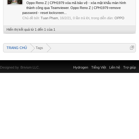
Oppo Reno Z | CPH1979 xóa mã bảo vệ - xóa mật khẩu màn hình
thành công qua Teamviewer. Oppo Reno Z | CPH1979 remove
password - reset locksreen...
Chủ đề bởi:
Tuan Pham
,
16/2/21
, 0 lần trả lời, trong diễn đàn:
OPPO
Hiển thị kết quả từ 1 đến 1 của 1
TRANG CHỦ
Tags
Designed by
Brivium LLC.
Hydrogen
Tiếng Việt
Liên hệ
Trợ giúp