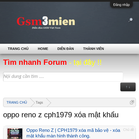
Đăng nhập
TRANG CHỦ
HOME
DIỄN ĐÀN
THÀNH VIÊN
Tìm nhanh Forum
- tại đây !!
↑ ↓
TRANG CHỦ
Tags
oppo reno z cph1979 xóa mật khẩu
Oppo Reno Z | CPH1979 xóa mã bảo vệ - xóa
Chủ đề
mật khẩu màn hình thành công.