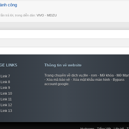
hành công
0 lần trả lời, trong diễn đàn:
VIVO - MEIZU
GE LINKS
Thông tin về website
Trang chuyên về dịch vụ,file - rom - Mở khóa - Mở Mạ
Link 7
- Xóa mã bảo vệ - Xóa mật khẩu màn hình - Bypass
Link 8
account google.
Link 9
Link 10
Link 11
Link 12
Link 13
Hydrogen
Tiếng Việt
Liên hệ
T