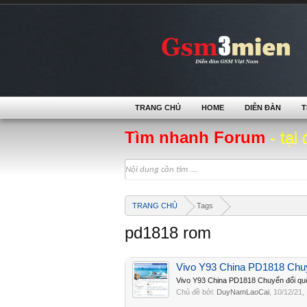
TRANG CHỦ
HOME
DIỄN ĐÀN
T
Tìm nhanh Forum
- tại 
TRANG CHỦ
Tags
pd1818 rom
Vivo Y93 China PD1818 Chuy
Vivo Y93 China PD1818 Chuyển đổi quố
Chủ đề bởi:
DuyNamLaoCai
,
10/12/21
,