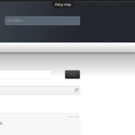
Đăng nhập
↑ ↓
Chủ đề
G]