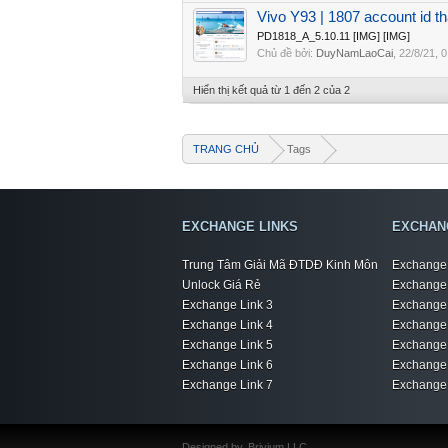
Vivo Y93 | 1807 account id t
PD1818_A_5.10.11 [IMG] [IMG]
Chủ đề bởi:
DuyNamLaoCai
,
22/8/21
, 
Hiển thị kết quả từ 1 đến 2 của 2
TRANG CHỦ
Tags
EXCHANGE LINKS
EXCHAN
Trung Tâm Giải Mã ĐTDĐ Kinh Môn
Exchange 
Unlock Giá Rẻ
Exchange 
Exchange Link 3
Exchange 
Exchange Link 4
Exchange 
Exchange Link 5
Exchange 
Exchange Link 6
Exchange 
Exchange Link 7
Exchange 
Designed by
Brivium LLC.