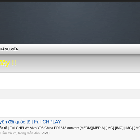
HÀNH VIÊN
đây !!
ển đổi quốc tế | Full CHPLAY
c tế | Full CHPLAY Vivo Y93 China PD1818 convert [MEDIA][MEDIA] [IMG] [IMG] [IMG] [IM
 1 lần trả lời, trong diễn đàn:
VIVO