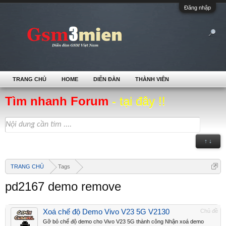
Đăng nhập
TRANG CHỦ
HOME
DIỄN ĐÀN
THÀNH VIÊN
Tìm nhanh Forum
- tại đây !!
↑ ↓
TRANG CHỦ
Tags
pd2167 demo remove
Xoá chế độ Demo Vivo V23 5G V2130
Chủ đề
Gỡ bỏ chế độ demo cho Vivo V23 5G thành công Nhận xoá demo