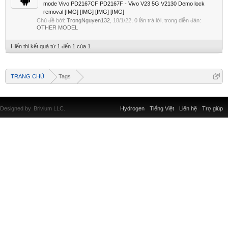
mode Vivo PD2167CF PD2167F - Vivo V23 5G V2130 Demo lock
removal [IMG] [IMG] [IMG] [IMG]
Chủ đề bởi:
TrongNguyen132
,
18/1/22
, 0 lần trả lời, trong diễn đàn:
OTHER MODEL
Hiển thị kết quả từ 1 đến 1 của 1
TRANG CHỦ
Tags
Designed by
Brivium LLC.
Hydrogen
Tiếng Việt
Liên hệ
Trợ giúp