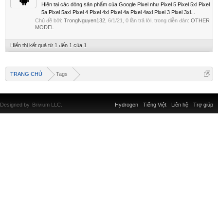
Hiện tại các dòng sản phẩm của Google Pixel như Pixel 5 Pixel 5xl Pixel
5a Pixel 5axl Pixel 4 Pixel 4xl Pixel 4a Pixel 4axl Pixel 3 Pixel 3xl...
Chủ đề bởi:
TrongNguyen132
,
6/1/21
, 0 lần trả lời, trong diễn đàn:
OTHER
MODEL
Hiển thị kết quả từ 1 đến 1 của 1
TRANG CHỦ
Tags
Designed by
Brivium LLC.
Hydrogen
Tiếng Việt
Liên hệ
Trợ giúp