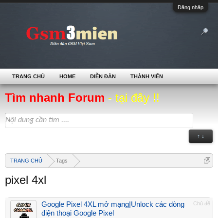
Đăng nhập
TRANG CHỦ
HOME
DIỄN ĐÀN
THÀNH VIÊN
Tìm nhanh Forum
- tại đây !!
↑ ↓
TRANG CHỦ
Tags
pixel 4xl
Google Pixel 4XL mở mạng|Unlock các dòng
Chủ đề
điện thoại Google Pixel