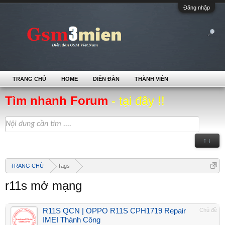
Đăng nhập
TRANG CHỦ
HOME
DIỄN ĐÀN
THÀNH VIÊN
Tìm nhanh Forum
- tại đây !!
↑ ↓
TRANG CHỦ
Tags
r11s mở mạng
R11S QCN | OPPO R11S CPH1719 Repair
Chủ đề
IMEI Thành Công