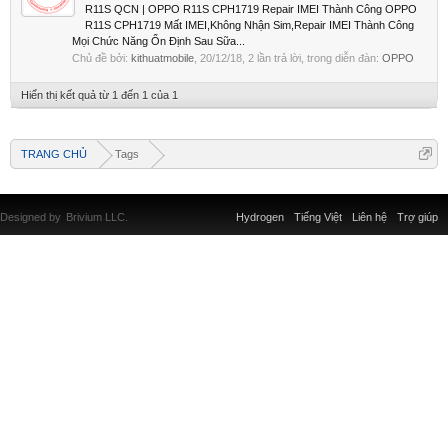
R11S QCN | OPPO R11S CPH1719 Repair IMEI Thành Công OPPO
R11S CPH1719 Mất IMEI,Không Nhận Sim,Repair IMEI Thành Công
Mọi Chức Năng Ổn Định Sau Sữa...
Chủ đề bởi:
kithuatmobile
,
20/12/18
, 2 lần trả lời, trong diễn đàn:
OPPO
Hiển thị kết quả từ 1 đến 1 của 1
TRANG CHỦ
Tags
Designed by
Brivium LLC.
Hydrogen
Tiếng Việt
Liên hệ
Trợ giúp