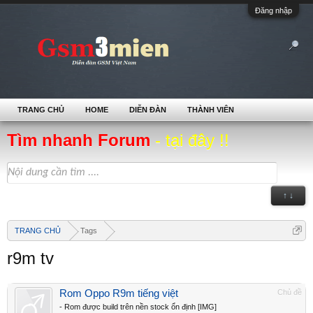
Đăng nhập
TRANG CHỦ
HOME
DIỄN ĐÀN
THÀNH VIÊN
Tìm nhanh Forum
- tại đây !!
↑ ↓
TRANG CHỦ
Tags
r9m tv
Rom Oppo R9m tiếng việt
Chủ đề
- Rom được build trên nền stock ổn định [IMG]