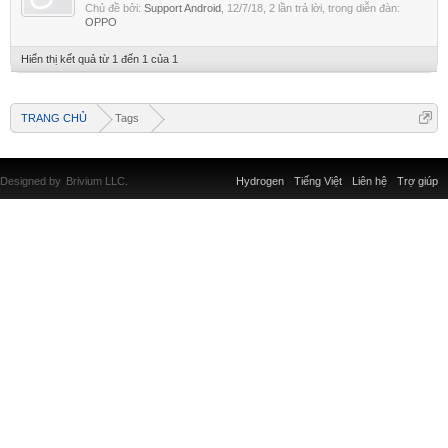
Chủ đề bởi:
Support Android
,
12/7/18
, 2 lần trả lời, trong diễn đàn:
OPPO
Hiển thị kết quả từ 1 đến 1 của 1
TRANG CHỦ
Tags
Designed by
Brivium LLC.
Hydrogen
Tiếng Việt
Liên hệ
Trợ giúp