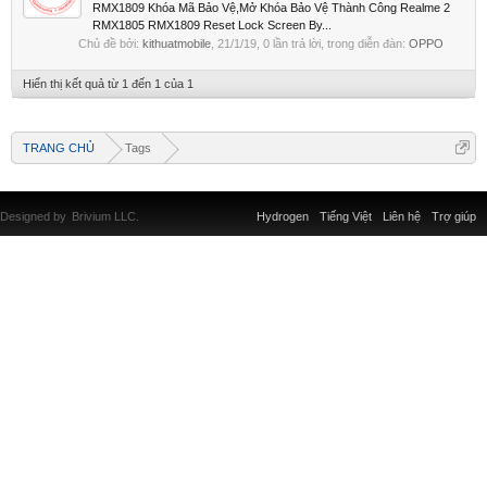
RMX1809 Khóa Mã Bảo Vệ,Mở Khóa Bảo Vệ Thành Công Realme 2
RMX1805 RMX1809 Reset Lock Screen By...
Chủ đề bởi:
kithuatmobile
,
21/1/19
, 0 lần trả lời, trong diễn đàn:
OPPO
Hiển thị kết quả từ 1 đến 1 của 1
TRANG CHỦ
Tags
Designed by
Brivium LLC.
Hydrogen
Tiếng Việt
Liên hệ
Trợ giúp