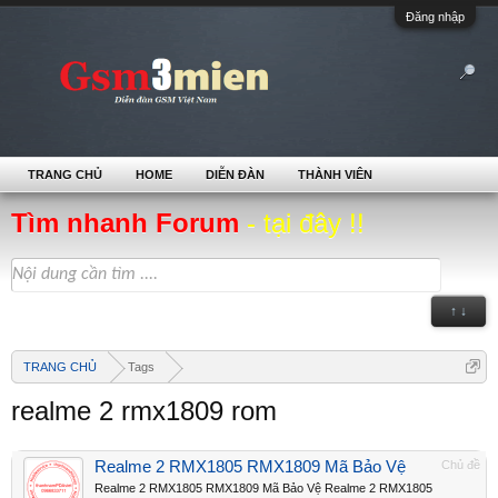
Đăng nhập
TRANG CHỦ
HOME
DIỄN ĐÀN
THÀNH VIÊN
Tìm nhanh Forum
- tại đây !!
↑ ↓
TRANG CHỦ
Tags
realme 2 rmx1809 rom
Realme 2 RMX1805 RMX1809 Mã Bảo Vệ
Chủ đề
Realme 2 RMX1805 RMX1809 Mã Bảo Vệ Realme 2 RMX1805