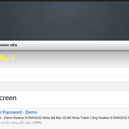
HÀNH VIÊN
đây !!
screen
e Password - Demo
 - Demo Realme 5i RMX2032 Khóa Mã Bảo Vệ,Mở Khóa Thành Công Realme 5i RMX2032 Re
n trả lời, trong diễn đàn:
OPPO