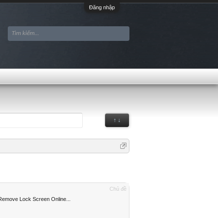
Đăng nhập
↑ ↓
Chủ đề
move Lock Screen Online...