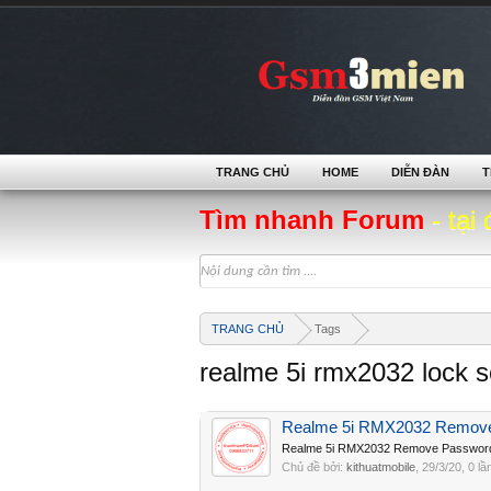
TRANG CHỦ
HOME
DIỄN ĐÀN
T
Tìm nhanh Forum
- tại 
TRANG CHỦ
Tags
realme 5i rmx2032 lock 
Realme 5i RMX2032 Remov
Realme 5i RMX2032 Remove Password
Chủ đề bởi:
kithuatmobile
,
29/3/20
, 0 lầ