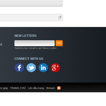
NEW LETTERS
GO
ng
Submit your email to get News Letter
CONNECT WITH US
rợ giúp
TRANG CHỦ
Lên đầu trang
Brivium