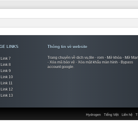
GE LINKS
Thông tin về website
Trang chuyên về dịch vụ,file - rom - Mở khóa - Mở Mạ
Link 7
- Xóa mã bảo vệ - Xóa mật khẩu màn hình - Bypass
Link 8
account google.
Link 9
Link 10
Link 11
Link 12
Link 13
Hydrogen
Tiếng Việt
Liên hệ
T