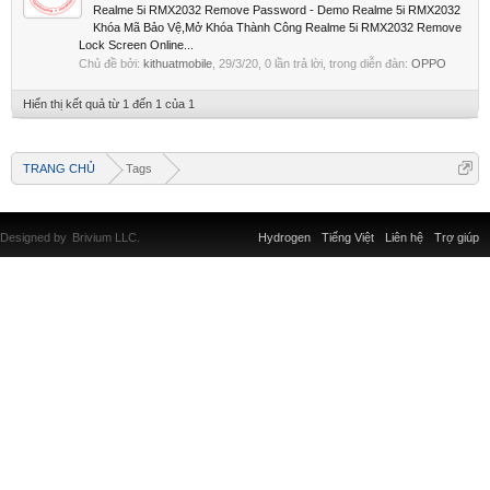
Realme 5i RMX2032 Remove Password - Demo Realme 5i RMX2032
Khóa Mã Bảo Vệ,Mở Khóa Thành Công Realme 5i RMX2032 Remove
Lock Screen Online...
Chủ đề bởi:
kithuatmobile
,
29/3/20
, 0 lần trả lời, trong diễn đàn:
OPPO
Hiển thị kết quả từ 1 đến 1 của 1
TRANG CHỦ
Tags
Designed by
Brivium LLC.
Hydrogen
Tiếng Việt
Liên hệ
Trợ giúp