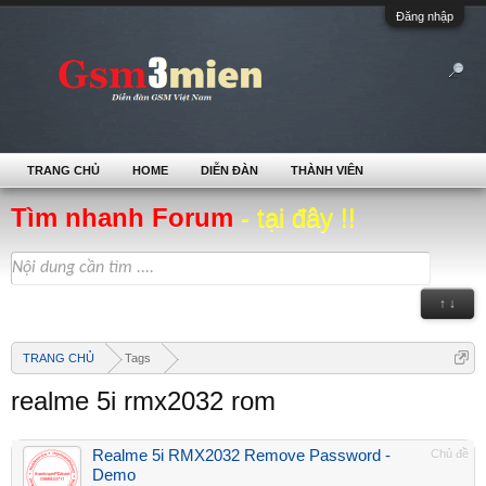
Đăng nhập
TRANG CHỦ
HOME
DIỄN ĐÀN
THÀNH VIÊN
Tìm nhanh Forum
- tại đây !!
↑ ↓
TRANG CHỦ
Tags
realme 5i rmx2032 rom
Realme 5i RMX2032 Remove Password -
Chủ đề
Demo