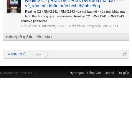
Realme C2 | RMX1941-RMX1943 xóa mã bảo
Chủ đề
vệ, xóa mật khẩu màn hình thành công.
Realme C2 | RMX1941 - RMX1943 xóa mã bảo vệ - xóa mật khẩu màn
hình thành công qua Teamviewer. Realme C2 | RMX1941 - RMX1943
remove password -...
Chủ đề bởi:
Tuan Pham
,
23/6/19
, 0 lần trả lời, trong diễn đàn:
OPPO
Hiển thị kết quả từ 1 đến 1 của 1
TRANG CHỦ
Tags
Designed by
Brivium LLC.
Hydrogen
Tiếng Việt
Liên hệ
Trợ giúp