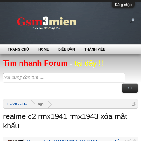
Đăng nhập
TRANG CHỦ
HOME
DIỄN ĐÀN
THÀNH VIÊN
Tìm nhanh Forum
- tại đây !!
↑ ↓
TRANG CHỦ
Tags
realme c2 rmx1941 rmx1943 xóa mật
khẩu