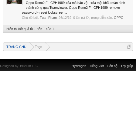
Oppo Reno2 F | CPH1989 xóa mã bảo vệ - xóa mật khẩu màn hình
thành công qua Teamviewer. Oppo Reno2 F | CPH1989 remove
password - reset lockscreen...
Chủ đề bởi:
Tuan Pham
,
26/12/19
, 0 lần trả lời, trong diễn đàn:
OPPO
Hiển thị kết quả từ 1 đến 1 của 1
TRANG CHỦ
Tags
Designed by
Brivium LLC.
Hydrogen
Tiếng Việt
Liên hệ
Trợ giúp