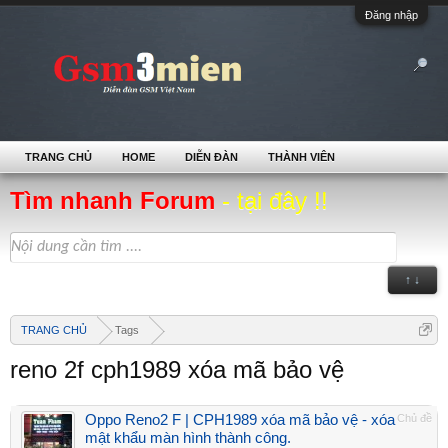
Đăng nhập
TRANG CHỦ
HOME
DIỄN ĐÀN
THÀNH VIÊN
Tìm nhanh Forum
- tại đây !!
↑ ↓
TRANG CHỦ
Tags
reno 2f cph1989 xóa mã bảo vệ
Oppo Reno2 F | CPH1989 xóa mã bảo vệ - xóa
Chủ đề
mật khẩu màn hình thành công.