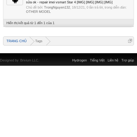
sửa ok - repair imei vsmart Star 4 [IMG] [IMG] [IMG] [IMG]
Chủ đề bởi:
TrongNguyen132
,
18/12/21
, 0 lần trả lời, trong diễn đàn:
OTHER MODEL
Hiển thị kết quả từ 1 đến 1 của 1
TRANG CHỦ
Tags
Designed by
Brivium LLC.
Hydrogen
Tiếng Việt
Liên hệ
Trợ giúp