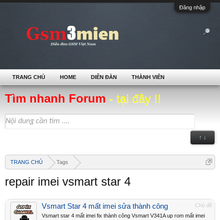
Đăng nhập
TRANG CHỦ
HOME
DIỄN ĐÀN
THÀNH VIÊN
Tìm nhanh Forum
- tại đây !!
↑ ↓
TRANG CHỦ
Tags
repair imei vsmart star 4
Vsmart Star 4 mất imei sửa thành công
Chủ đề
Vsmart star 4 mất imei fix thành công Vsmart V341A up rom mất imei