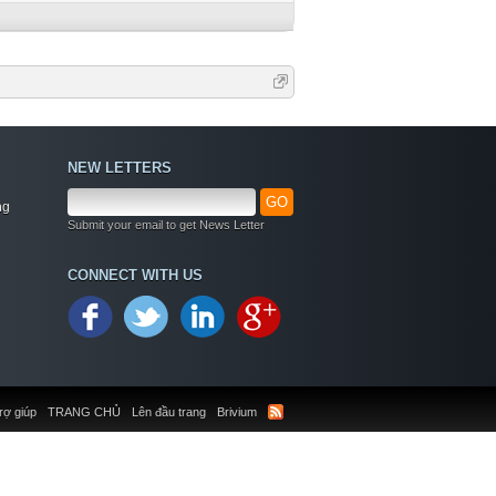
NEW LETTERS
GO
ng
Submit your email to get News Letter
CONNECT WITH US
rợ giúp
TRANG CHỦ
Lên đầu trang
Brivium