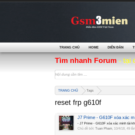
TRANG CHỦ
HOME
DIỄN ĐÀN
T
Tìm nhanh Forum
- tại 
TRANG CHỦ
Tags
reset frp g610f
J7 Prime - G610F xóa xác mi
- J7 Prime - G610F xóa xác minh tài k
Chủ đề bởi:
Tuan Pham
,
10/4/18
, 49 lầ