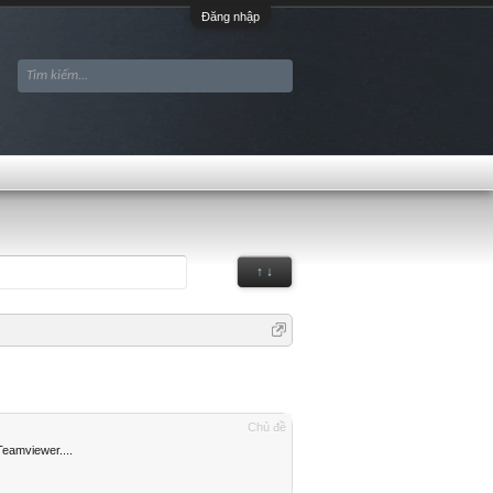
Đăng nhập
↑ ↓
Chủ đề
Teamviewer....