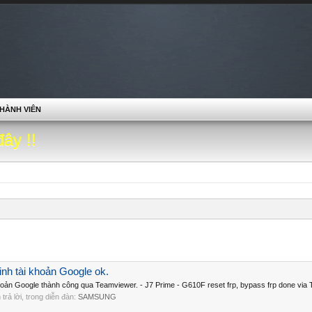
HÀNH VIÊN
đây !!
nh tài khoản Google ok.
hoản Google thành công qua Teamviewer. - J7 Prime - G610F reset frp, bypass frp done via 
n trả lời, trong diễn đàn:
SAMSUNG