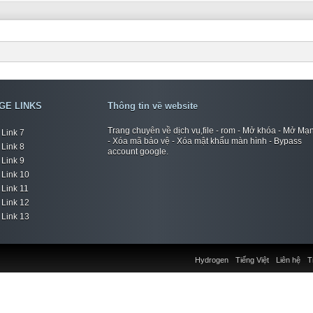
GE LINKS
Thông tin về website
Trang chuyên về dịch vụ,file - rom - Mở khóa - Mở Mạ
Link 7
- Xóa mã bảo vệ - Xóa mật khẩu màn hình - Bypass
Link 8
account google.
Link 9
Link 10
Link 11
Link 12
Link 13
Hydrogen
Tiếng Việt
Liên hệ
T