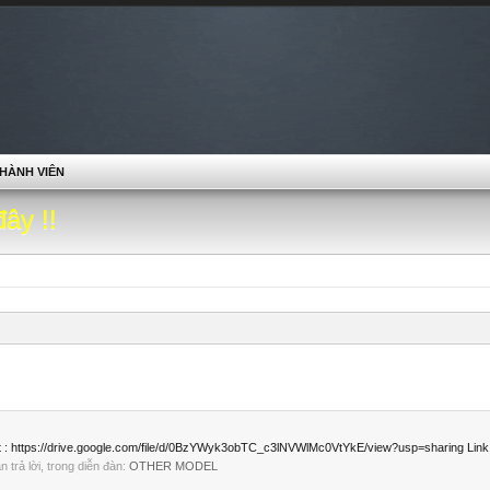
HÀNH VIÊN
đây !!
t : https://drive.google.com/file/d/0BzYWyk3obTC_c3lNVWlMc0VtYkE/view?usp=sharing Link fil
ần trả lời, trong diễn đàn:
OTHER MODEL