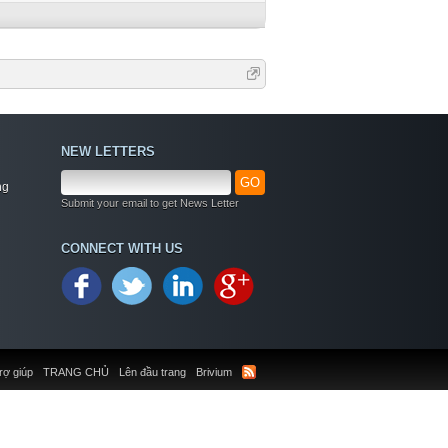
NEW LETTERS
GO
ng
Submit your email to get News Letter
CONNECT WITH US
rợ giúp
TRANG CHỦ
Lên đầu trang
Brivium