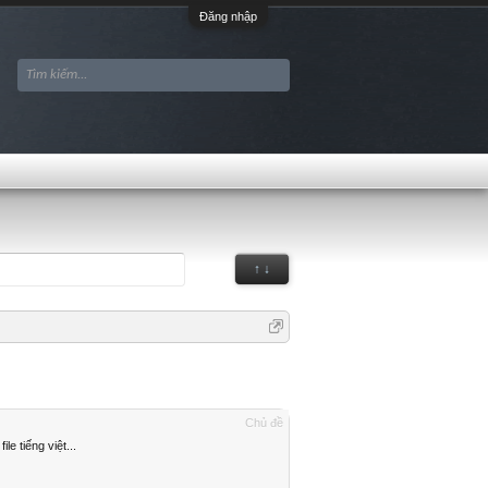
Đăng nhập
↑ ↓
Chủ đề
e tiếng việt...