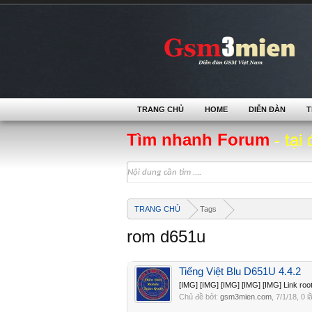
TRANG CHỦ
HOME
DIỄN ĐÀN
T
Tìm nhanh Forum
- tại 
TRANG CHỦ
Tags
rom d651u
Tiếng Việt Blu D651U 4.4.2
[IMG] [IMG] [IMG] [IMG] [IMG] Link roo
Chủ đề bởi:
gsm3mien.com
,
7/1/18
, 0 l