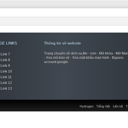
GE LINKS
Thông tin về website
Trang chuyên về dịch vụ,file - rom - Mở khóa - Mở Mạ
Link 7
- Xóa mã bảo vệ - Xóa mật khẩu màn hình - Bypass
Link 8
account google.
Link 9
Link 10
Link 11
Link 12
Link 13
Hydrogen
Tiếng Việt
Liên hệ
T