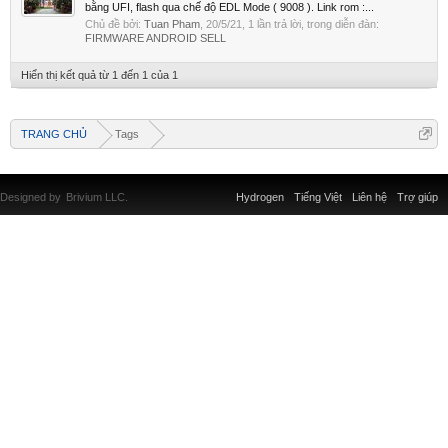
bằng UFI, flash qua chế độ EDL Mode ( 9008 ). Link rom :...
Chủ đề bởi:
Tuan Pham
,
20/5/21
, 1 lần trả lời, trong diễn đàn:
FIRMWARE ANDROID SELL
Hiển thị kết quả từ 1 đến 1 của 1
TRANG CHỦ
Tags
Designed by
Brivium LLC.
Hydrogen
Tiếng Việt
Liên hệ
Trợ giúp