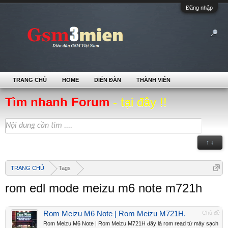
Đăng nhập
TRANG CHỦ
HOME
DIỄN ĐÀN
THÀNH VIÊN
Tìm nhanh Forum
- tại đây !!
↑ ↓
TRANG CHỦ
Tags
rom edl mode meizu m6 note m721h
Rom Meizu M6 Note | Rom Meizu M721H.
Chủ đề
Rom Meizu M6 Note | Rom Meizu M721H đây là rom read từ máy sạch