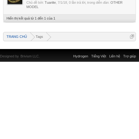
Chủ đề bởi:
Tuanlte
,
7/1/18
, 0 lần trả lời, trong diễn đàn:
OTHER
MODEL
Hiển thị kết quả từ 1 đến 1 của 1
TRANG CHỦ
Tags
Designed by
Brivium LLC.
Hydrogen
Tiếng Việt
Liên hệ
Trợ giúp