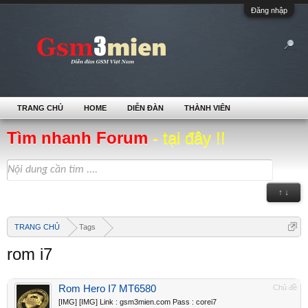
Đăng nhập
TRANG CHỦ
HOME
DIỄN ĐÀN
THÀNH VIÊN
Tìm nhanh Forum
- tại đây !!
↑ ↓
TRANG CHỦ
Tags
rom i7
Rom Hero I7 MT6580
Chủ đề
[IMG] [IMG] Link : gsm3mien.com Pass : corei7