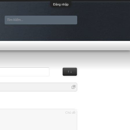
Đăng nhập
↑ ↓
Chủ đề