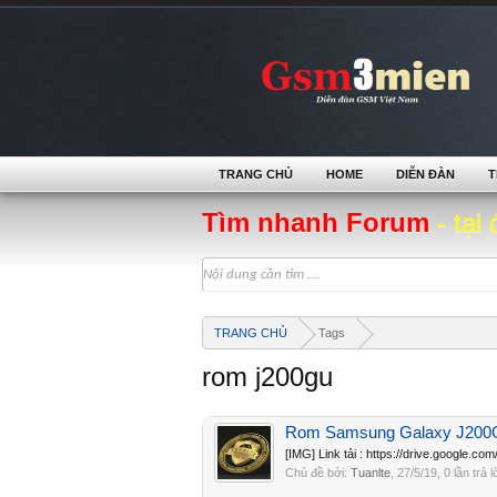
TRANG CHỦ
HOME
DIỄN ĐÀN
T
Tìm nhanh Forum
- tại 
TRANG CHỦ
Tags
rom j200gu
Rom Samsung Galaxy J200
[IMG] Link tải : https://drive.goog
Chủ đề bởi:
Tuanlte
,
27/5/19
, 0 lần trả 