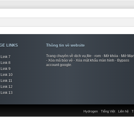
GE LINKS
Thông tin về website
Trang chuyên về dịch vụ,file - rom - Mở khóa - Mở Mạ
Link 7
- Xóa mã bảo vệ - Xóa mật khẩu màn hình - Bypass
Link 8
account google.
Link 9
Link 10
Link 11
Link 12
Link 13
Hydrogen
Tiếng Việt
Liên hệ
T