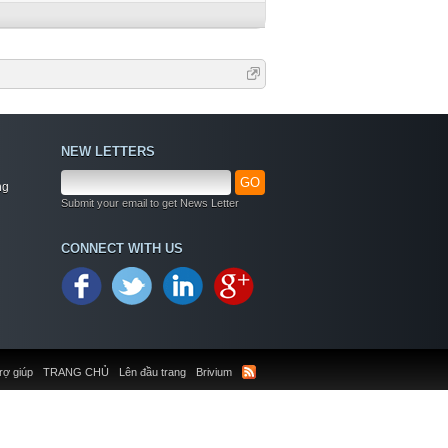
NEW LETTERS
GO
ng
Submit your email to get News Letter
CONNECT WITH US
rợ giúp
TRANG CHỦ
Lên đầu trang
Brivium