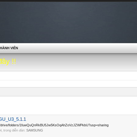
HÀNH VIÊN
đây !!
GU_U3_5.1.1
le.com/drive/folders/1fuwQuQnRkBU5Jw5KsOqAhZoVzJZWPkbU?usp=sharing
lời, trong diễn đàn:
SAMSUNG