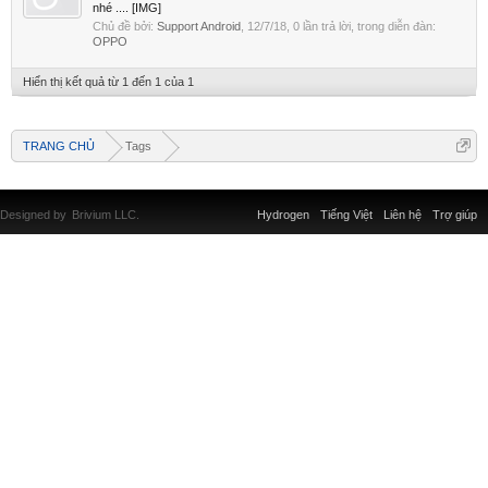
nhé .... [IMG]
Chủ đề bởi:
Support Android
,
12/7/18
, 0 lần trả lời, trong diễn đàn:
OPPO
Hiển thị kết quả từ 1 đến 1 của 1
TRANG CHỦ
Tags
Designed by
Brivium LLC.
Hydrogen
Tiếng Việt
Liên hệ
Trợ giúp