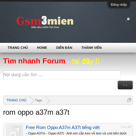
Đăng nhập
TRANG CHỦ
HOME
DIỄN ĐÀN
THÀNH VIÊN
Tìm nhanh Forum
- tại đây !!
↑ ↓
TRANG CHỦ
Tags
rom oppo a37m a37t
Free Rom Oppo A37m A37t tiếng việt
Chủ đề
- Oppo A37m - Oppo A37t - Anh em cần kéo về test và cmt bên dưới