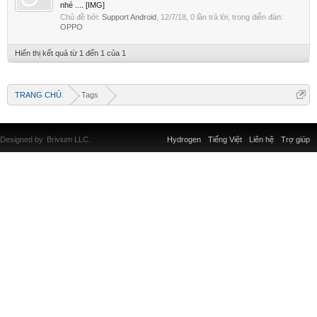
nhé .... [IMG]
Chủ đề bởi:
Support Android
,
12/7/18
, 0 lần trả lời, trong diễn đàn:
OPPO
Hiển thị kết quả từ 1 đến 1 của 1
TRANG CHỦ
Tags
Designed by
Brivium LLC.
Hydrogen
Tiếng Việt
Liên hệ
Trợ giúp