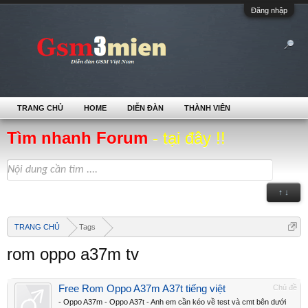
Đăng nhập
TRANG CHỦ
HOME
DIỄN ĐÀN
THÀNH VIÊN
Tìm nhanh Forum
- tại đây !!
↑ ↓
TRANG CHỦ
Tags
rom oppo a37m tv
Free Rom Oppo A37m A37t tiếng việt
Chủ đề
- Oppo A37m - Oppo A37t - Anh em cần kéo về test và cmt bên dưới