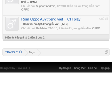
nhé .... [IMG]
Chủ đề bởi:
Support Android
,
12/7/18
, 0 lần trả lời, trong diễn đàn:
OPPO
Rom Oppo A37t tiếng việt + CH play
Chủ đề
- Rom xài ổn định không lỗi vặt . [IMG]
Chủ đề bởi:
Hà Nhân
,
21/1/18
, 7 lần trả lời, trong diễn đàn:
OPPO
Hiển thị kết quả từ 1 đến 2 của 2
TRANG CHỦ
Tags
Designed by
Brivium LLC.
Hydrogen
Tiếng Việt
Liên hệ
Trợ giúp