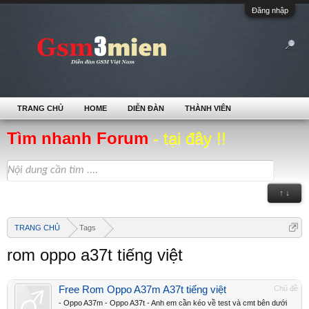
Đăng nhập
TRANG CHỦ
HOME
DIỄN ĐÀN
THÀNH VIÊN
Tìm nhanh Forum
- tại đây !!
↑ ↓
TRANG CHỦ
Tags
rom oppo a37t tiếng việt
Free Rom Oppo A37m A37t tiếng việt
Chủ đề
- Oppo A37m - Oppo A37t - Anh em cần kéo về test và cmt bên dưới