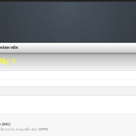
HÀNH VIÊN
đây !!
h [IMG]
2 lần trả lời, trong diễn đàn:
OPPO