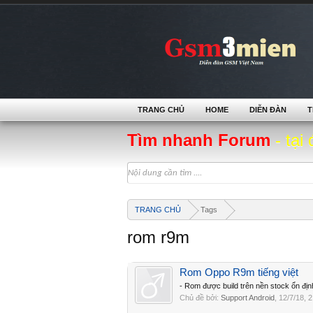
TRANG CHỦ
HOME
DIỄN ĐÀN
T
Tìm nhanh Forum
- tại 
TRANG CHỦ
Tags
rom r9m
Rom Oppo R9m tiếng việt
- Rom được build trên nền stock ổn địn
Chủ đề bởi:
Support Android
,
12/7/18
, 