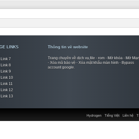
GE LINKS
Thông tin về website
Trang chuyên về dịch vụ,file - rom - Mở khóa - Mở Mạ
Link 7
- Xóa mã bảo vệ - Xóa mật khẩu màn hình - Bypass
Link 8
account google.
Link 9
Link 10
Link 11
Link 12
Link 13
Hydrogen
Tiếng Việt
Liên hệ
T