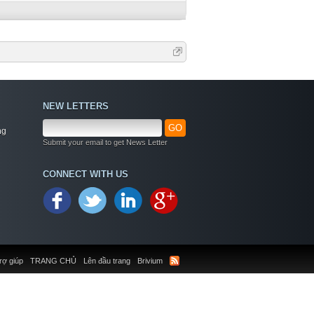
NEW LETTERS
GO
ng
Submit your email to get News Letter
CONNECT WITH US
rợ giúp
TRANG CHỦ
Lên đầu trang
Brivium
Welcome
+ Chào mừng bạn đến với diễn đàn thông tin