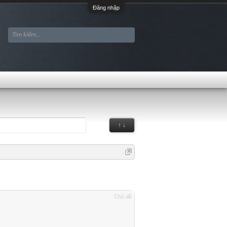
Đăng nhập
↑ ↓
Chủ đề