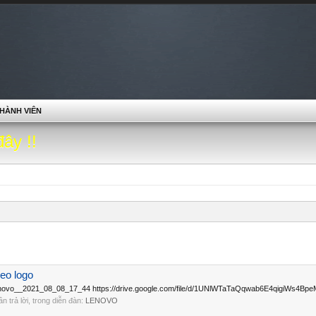
HÀNH VIÊN
đây !!
eo logo
o__2021_08_08_17_44 https://drive.google.com/file/d/1UNlWTaTaQqwab6E4qigiWs4BpeM
lần trả lời, trong diễn đàn:
LENOVO