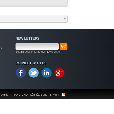
NEW LETTERS
GO
ng
Submit your email to get News Letter
CONNECT WITH US
rợ giúp
TRANG CHỦ
Lên đầu trang
Brivium