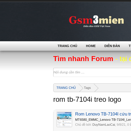
TRANG CHỦ
HOME
DIỄN ĐÀN
T
Tìm nhanh Forum
- tại 
TRANG CHỦ
Tags
rom tb-7104i treo logo
Rom Lenovo TB-7104I cứu tr
MT6580_EMMC_Lenovo TB-7104I_Lenov
Chủ đề bởi:
DuyNamLaoCai
,
9/8/21
, 0 