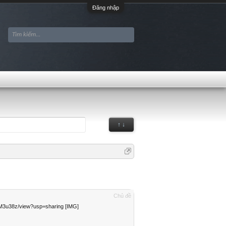
Đăng nhập
↑ ↓
Chủ đề
3u38z/view?usp=sharing [IMG]