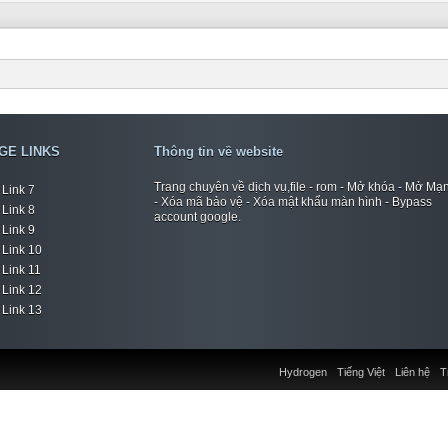
GE LINKS
Thông tin về website
Trang chuyên về dịch vụ,file - rom - Mở khóa - Mở Mạ
Link 7
- Xóa mã bảo vệ - Xóa mật khẩu màn hình - Bypass
Link 8
account google.
Link 9
Link 10
Link 11
Link 12
Link 13
Hydrogen
Tiếng Việt
Liên hệ
T