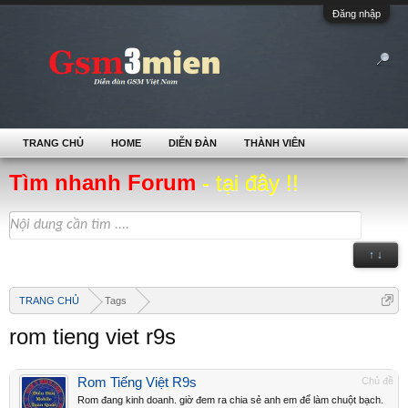
Đăng nhập
TRANG CHỦ
HOME
DIỄN ĐÀN
THÀNH VIÊN
Tìm nhanh Forum
- tại đây !!
↑ ↓
TRANG CHỦ
Tags
rom tieng viet r9s
Rom Tiếng Việt R9s
Chủ đề
Rom đang kinh doanh. giờ đem ra chia sẻ anh em để làm chuột bạch.