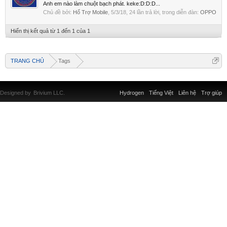
Anh em nào làm chuột bạch phát. keke:D:D:D...
Chủ đề bởi:
Hổ Trợ Mobile
,
5/3/18
, 24 lần trả lời, trong diễn đàn:
OPPO
Hiển thị kết quả từ 1 đến 1 của 1
TRANG CHỦ
Tags
Designed by
Brivium LLC.
Hydrogen
Tiếng Việt
Liên hệ
Trợ giúp