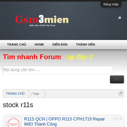
Đăng nhập
TRANG CHỦ
HOME
DIỄN ĐÀN
THÀNH VIÊN
Tìm nhanh Forum
- tại đây !!
↑ ↓
TRANG CHỦ
Tags
stock r11s
R11S QCN | OPPO R11S CPH1719 Repair
Chủ đề
IMEI Thành Công