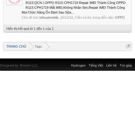
R11S QCN | OPPO R11S CPH1719 Repair IMEI Thành Công OPPO
R11S CPH1719 Mất IMEI,Không Nhận Sim,Repair IMEI Thành Công
Mọi Chức Năng Ổn Định Sau Sữa...
Chủ đề bởi:
kithuatmobile
,
20/12/18
, 2 lần trả lời, trong diễn đàn:
OPPO
Hiển thị kết quả từ 1 đến 1 của 1
TRANG CHỦ
Tags
Designed by
Brivium LLC.
Hydrogen
Tiếng Việt
Liên hệ
Trợ giúp