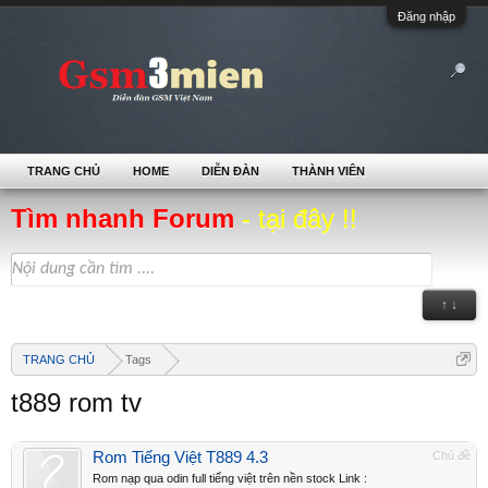
Đăng nhập
TRANG CHỦ
HOME
DIỄN ĐÀN
THÀNH VIÊN
Tìm nhanh Forum
- tại đây !!
↑ ↓
TRANG CHỦ
Tags
t889 rom tv
Rom Tiếng Việt T889 4.3
Chủ đề
Rom nạp qua odin full tiếng việt trên nền stock Link :