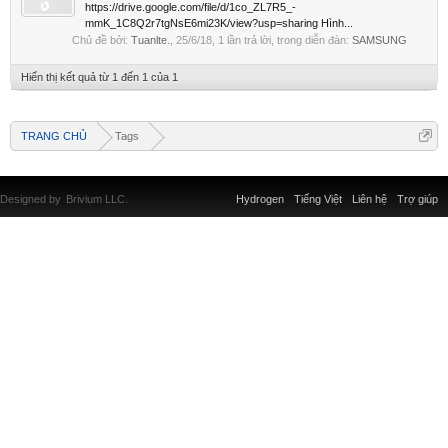
https://drive.google.com/file/d/1co_ZL7R5_-
mmK_1C8Q2r7tgNsE6mi23K/view?usp=sharing Hình...
Chủ đề bởi:
Tuanlte.
,
25/6/18
, 1 lần trả lời, trong diễn đàn:
SAMSUNG
Hiển thị kết quả từ 1 đến 1 của 1
TRANG CHỦ
Tags
Designed by
Brivium LLC.
Hydrogen
Tiếng Việt
Liên hệ
Trợ giúp