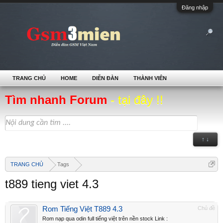
Đăng nhập
TRANG CHỦ
HOME
DIỄN ĐÀN
THÀNH VIÊN
Tìm nhanh Forum
- tại đây !!
↑ ↓
TRANG CHỦ
Tags
t889 tieng viet 4.3
Rom Tiếng Việt T889 4.3
Chủ đề
Rom nạp qua odin full tiếng việt trên nền stock Link :