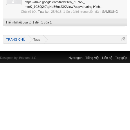
https://drive.google.com/file/d/1co_ZL7R5_-
mmK_1C8Q2r7tgNsE6mi23K/view?usp=sharing Hình...
Chủ đề bởi:
Tuanlte.
,
25/6/18
, 1 lần trả lời, trong diễn đàn:
SAMSUNG
Hiển thị kết quả từ 1 đến 1 của 1
TRANG CHỦ
Tags
Designed by
Brivium LLC.
Hydrogen
Tiếng Việt
Liên hệ
Trợ giúp