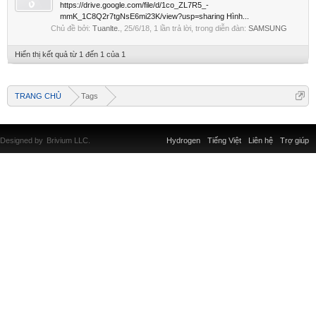
https://drive.google.com/file/d/1co_ZL7R5_-
mmK_1C8Q2r7tgNsE6mi23K/view?usp=sharing Hình...
Chủ đề bởi:
Tuanlte.
,
25/6/18
, 1 lần trả lời, trong diễn đàn:
SAMSUNG
Hiển thị kết quả từ 1 đến 1 của 1
TRANG CHỦ
Tags
Designed by
Brivium LLC.
Hydrogen
Tiếng Việt
Liên hệ
Trợ giúp