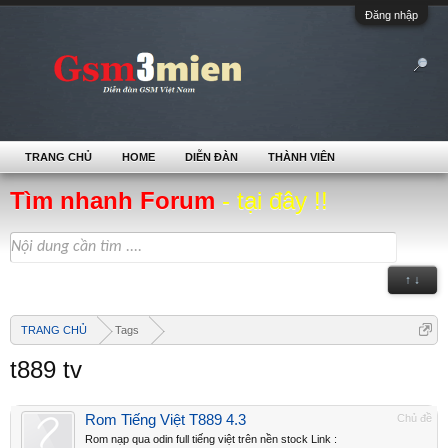
Đăng nhập
TRANG CHỦ
HOME
DIỄN ĐÀN
THÀNH VIÊN
Tìm nhanh Forum
- tại đây !!
↑ ↓
TRANG CHỦ
Tags
t889 tv
Rom Tiếng Việt T889 4.3
Chủ đề
Rom nạp qua odin full tiếng việt trên nền stock Link :