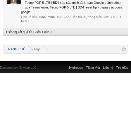
Tecno POP 5 LTE | BD4 xóa xác minh tài khoản Google thành công
qua Teamviewer. Tecno POP 5 LTE | BD4 reset frp - bypass account
google...
Chủ đề bởi:
Tuan Pham
,
15/10/22
, 0 lần trả lời, trong diễn đàn:
OTHER
MODEL
Hiển thị kết quả từ 1 đến 1 của 1
TRANG CHỦ
Tags
Designed by
Brivium LLC.
Hydrogen
Tiếng Việt
Liên hệ
Trợ giúp