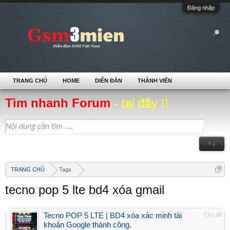
Đăng nhập
TRANG CHỦ
HOME
DIỄN ĐÀN
THÀNH VIÊN
Tìm nhanh Forum
- tại đây !!
↑ ↓
TRANG CHỦ
Tags
tecno pop 5 lte bd4 xóa gmail
Tecno POP 5 LTE | BD4 xóa xác minh tài
Chủ đề
khoản Google thành công.