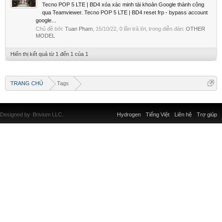
Tecno POP 5 LTE | BD4 xóa xác minh tài khoản Google thành công
qua Teamviewer. Tecno POP 5 LTE | BD4 reset frp - bypass account
google...
Chủ đề bởi:
Tuan Pham
,
15/10/22
, 0 lần trả lời, trong diễn đàn:
OTHER
MODEL
Hiển thị kết quả từ 1 đến 1 của 1
TRANG CHỦ
Tags
Designed by
Brivium LLC.
Hydrogen
Tiếng Việt
Liên hệ
Trợ giúp