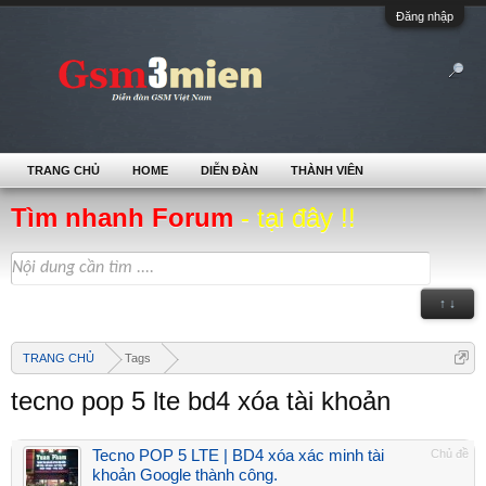
Đăng nhập
TRANG CHỦ
HOME
DIỄN ĐÀN
THÀNH VIÊN
Tìm nhanh Forum
- tại đây !!
↑ ↓
TRANG CHỦ
Tags
tecno pop 5 lte bd4 xóa tài khoản
Tecno POP 5 LTE | BD4 xóa xác minh tài
Chủ đề
khoản Google thành công.