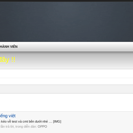
HÀNH VIÊN
đây !!
ếng việt
éo về test và cmt bên dưới nhé .... [IMG]
0 lần trả lời, trong diễn đàn:
OPPO