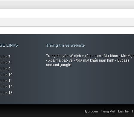
GE LINKS
Thông tin về website
Trang chuyên về dịch vụ,file - rom - Mở khóa - Mở Mạ
Link 7
- Xóa mã bảo vệ - Xóa mật khẩu màn hình - Bypass
Link 8
account google.
Link 9
Link 10
Link 11
Link 12
Link 13
Hydrogen
Tiếng Việt
Liên hệ
T