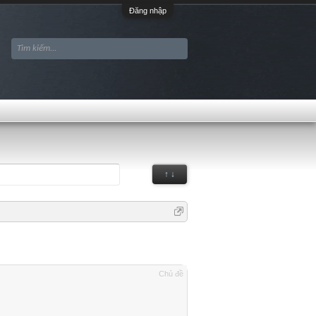
Đăng nhập
↑ ↓
Chủ đề