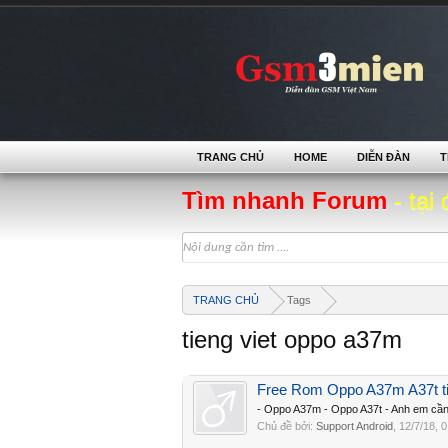
TRANG CHỦ
HOME
DIỄN ĐÀN
T
Tìm nhanh Forum
- tại 
TRANG CHỦ
Tags
tieng viet oppo a37m
Free Rom Oppo A37m A37t ti
- Oppo A37m - Oppo A37t - Anh em cần k
Chủ đề bởi:
Support Android
,
12/7/18
, 