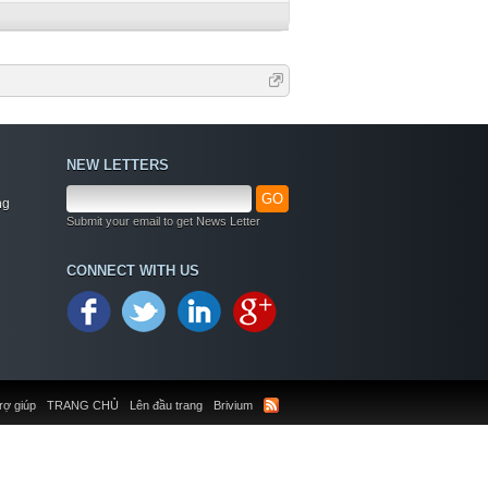
NEW LETTERS
GO
ng
Submit your email to get News Letter
CONNECT WITH US
rợ giúp
TRANG CHỦ
Lên đầu trang
Brivium