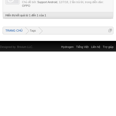
Chủ đề bởi:
Support Android
,
12/7/18
, 2 lần trả lời, trong diễn đàn:
OPPO
Hiển thị kết quả từ 1 đến 1 của 1
TRANG CHỦ
Tags
Designed by
Brivium LLC.
Hydrogen
Tiếng Việt
Liên hệ
Trợ giúp