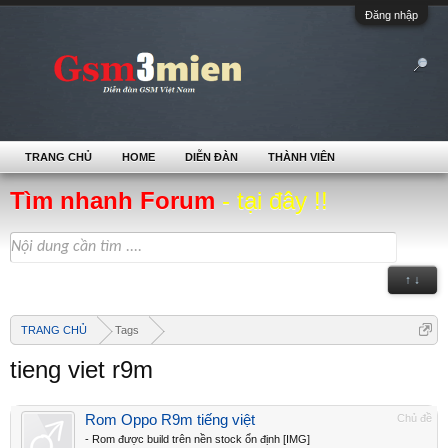
Đăng nhập
TRANG CHỦ
HOME
DIỄN ĐÀN
THÀNH VIÊN
Tìm nhanh Forum
- tại đây !!
↑ ↓
TRANG CHỦ
Tags
tieng viet r9m
Rom Oppo R9m tiếng việt
Chủ đề
- Rom được build trên nền stock ổn định [IMG]