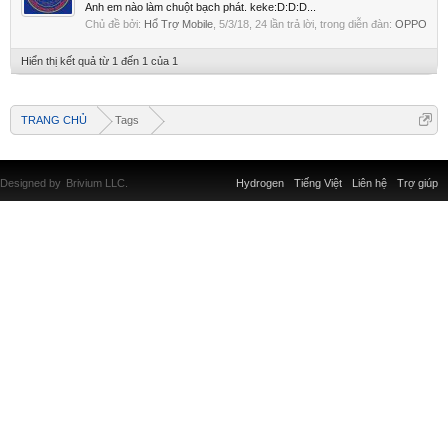
Anh em nào làm chuột bạch phát. keke:D:D:D...
Chủ đề bởi:
Hổ Trợ Mobile
,
5/3/18
, 24 lần trả lời, trong diễn đàn:
OPPO
Hiển thị kết quả từ 1 đến 1 của 1
TRANG CHỦ
Tags
Designed by
Brivium LLC.
Hydrogen
Tiếng Việt
Liên hệ
Trợ giúp