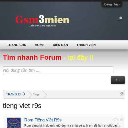
Đăng nhập
TRANG CHỦ
HOME
DIỄN ĐÀN
THÀNH VIÊN
Tìm nhanh Forum
- tại đây !!
↑ ↓
TRANG CHỦ
Tags
tieng viet r9s
Rom Tiếng Việt R9s
Chủ đề
Rom đang kinh doanh. giờ đem ra chia sẻ anh em để làm chuột bạch.