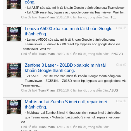
công.
- Itel A32F xóa xác minh tài khoản Google thành công qua Teamviewer.
- Itel A32F reset frp, bypass acc google done via Teamviewer. Wait for...
Chủ đề bởi:
Tuan Pham
,
21/10/18
, 0 lần trả lời, trong diễn đàn:
ITEL
Lenovo A5000 xóa xác minh tài khoản Google
Chủ đề
thành công.
- Lenovo A5000 xóa xác minh tài khoản Google thành công qua
Teamviewer. - Lenovo A5000 reset frp, bypass acc google done via
Teamviewer. Wait for...
Chủ đề bởi:
Tuan Pham
,
20/10/18
, 0 lần trả lời, trong diễn đàn:
LENOVO
Zenfone 3 Laser - Z01BD xóa xác minh tài
Chủ đề
khoản Google thành công.
- ZC551KL - Z01BD xóa xác minh tài khoản Google thành công qua
Teamviewer. - ZC551KL - Z01BD reset frp, bypass acc google done via
Teamviewer....
Chủ đề bởi:
Tuan Pham
,
13/10/18
, 0 lần trả lời, trong diễn đàn:
ASUS
Mobiistar Lai Zumbo S imei null, repair imei
Chủ đề
thành công.
- Mobiistar Lai Zumbo S imei không xác định, repair imei thành công
qua Teamviewer. - Mobiistar Lai Zumbo S imei null, repair imei done
via...
Chủ đề bởi:
Tuan Pham
,
12/10/18
, 0 lần trả lời, trong diễn đàn: