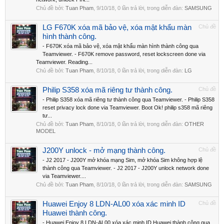
Chủ đề bởi:
Tuan Pham
,
9/10/18
, 0 lần trả lời, trong diễn đàn:
SAMSUNG
LG F670K xóa mã bảo vệ, xóa mật khẩu màn
Chủ đề
hình thành công.
- F670K xóa mã bảo vệ, xóa mật khẩu màn hình thành công qua
Teamviewer. - F670K remove password, reset lockscreen done via
Teamviewer. Reading...
Chủ đề bởi:
Tuan Pham
,
8/10/18
, 0 lần trả lời, trong diễn đàn:
LG
Philip S358 xóa mã riêng tư thành công.
Chủ đề
- Philip S358 xóa mã riêng tư thành công qua Teamviewer. - Philip S358
reset privacy lock done via Teamviewer. Boot Ok! philip s358 mã riêng
tư...
Chủ đề bởi:
Tuan Pham
,
8/10/18
, 0 lần trả lời, trong diễn đàn:
OTHER
MODEL
J200Y unlock - mở mạng thành công.
Chủ đề
- J2 2017 - J200Y mở khóa mạng Sim, mở khóa Sim không hợp lệ
thành công qua Teamviewer. - J2 2017 - J200Y unlock network done
via Teamviewer....
Chủ đề bởi:
Tuan Pham
,
8/10/18
, 0 lần trả lời, trong diễn đàn:
SAMSUNG
Huawei Enjoy 8 LDN-AL00 xóa xác minh ID
Chủ đề
Huawei thành công.
- Huawei Enjoy 8 LDN-AL00 xóa xác minh ID Huawei thành công qua