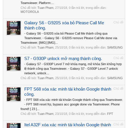
Teamviewer. Platform:...
Chủ đề bởi:
Tuan Pham
,
27/10/18
, 0 lần trả lời, trong diễn đàn:
MOTOROLA
Galaxy S6 - G920S xóa bỏ Please Call Me
Chủ đề
thành công.
- Galaxy S6 - G920S xóa bỏ Please Call Me thành công qua
Teamviewer. - Galaxy S6 - G920S remove Please Call Me done via
Teamviewer. [IMG] [IMG]...
Chủ đề bởi:
Tuan Pham
,
25/10/18
, 0 lần trả lời, trong diễn đàn:
SAMSUNG
S7 - G930P unlock mở mạng thành công.
Chủ đề
- Galaxy S7 - G930P Level 7 mở khóa mạng, mở khóa Sim không hợp
lệ thành công qua Teamviewer. - Galaxy S7 - G930P Level 7 unlock
network, unlock...
Chủ đề bởi:
Tuan Pham
,
25/10/18
, 0 lần trả lời, trong diễn đàn:
SAMSUNG
FPT S68 xóa xác minh tài khoản Google thành
Chủ đề
công.
- FPT S68 xóa xác minh tài khoản Google thành công qua Teamviewer.
- FPT S68 reset frp, bypass acc google done via Teamviewer. Phone
found! [ 23 ]...
Chủ đề bởi:
Tuan Pham
,
23/10/18
, 0 lần trả lời, trong diễn đàn:
FPT
Itel A32F xóa xác minh tài khoản Google thành
Chủ đề