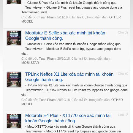
- Gionee S Plus xóa xác minh tài khoản Google thành công qua
Teamviewer. - Gionee S Plus reset frp, bypass acc google done via
Teamviewer. Inital...
Chủ đề bởi:
Tuan Pham
,
5/11/18
, 0 lần trả lời, trong diễn đàn:
OTHER
MODEL
Mobiistar E Selfie xóa xác minh tài khoản
Chủ đề
Google thành công.
- Mobiistar E Selfie xóa xác minh tài khoản Google thành công qua
Teamviewer. - Mobiistar E Selfie reset frp, bypass acc google done
via...
Chủ đề bởi:
Tuan Pham
,
29/10/18
, 0 lần trả lời, trong diễn đàn:
MOBIISTAR
TPLink Neffos X1 Lite xóa xác minh tài khoản
Chủ đề
Google thành công.
- TPLink Neffos X1 Lite xóa xác minh tài khoản Google thành công qua
Teamviewer. - TPLink Neffos X1 Lite reset frp, bypass acc google done
via...
Chủ đề bởi:
Tuan Pham
,
28/10/18
, 0 lần trả lời, trong diễn đàn:
OTHER
MODEL
Motorola E4 Plus - XT1770 xóa xác minh tài
Chủ đề
khoản Google thành công.
- Moto XT1770 xóa xác minh tài khoản Google thành công qua
Teamviewer. - Moto XT1770 reset frp, bypass acc google done via