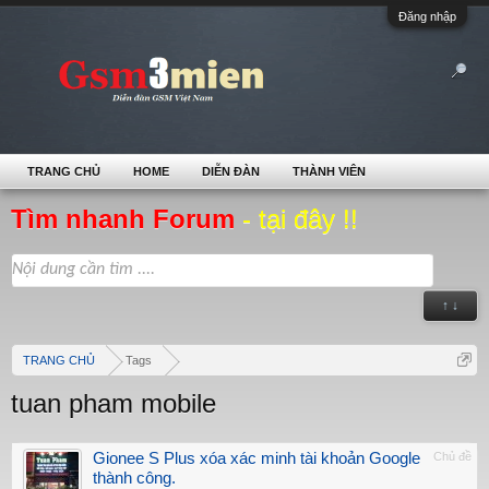
Đăng nhập
TRANG CHỦ
HOME
DIỄN ĐÀN
THÀNH VIÊN
Tìm nhanh Forum
- tại đây !!
↑ ↓
TRANG CHỦ
Tags
tuan pham mobile
Gionee S Plus xóa xác minh tài khoản Google
Chủ đề
thành công.