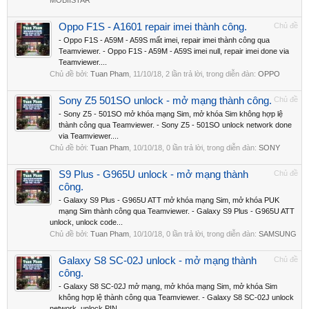
MOBIISTAR
Oppo F1S - A1601 repair imei thành công.
Chủ đề
- Oppo F1S - A59M - A59S mất imei, repair imei thành công qua
Teamviewer. - Oppo F1S - A59M - A59S imei null, repair imei done via
Teamviewer....
Chủ đề bởi:
Tuan Pham
,
11/10/18
, 2 lần trả lời, trong diễn đàn:
OPPO
Sony Z5 501SO unlock - mở mạng thành công.
Chủ đề
- Sony Z5 - 501SO mở khóa mạng Sim, mở khóa Sim không hợp lệ
thành công qua Teamviewer. - Sony Z5 - 501SO unlock network done
via Teamviewer....
Chủ đề bởi:
Tuan Pham
,
10/10/18
, 0 lần trả lời, trong diễn đàn:
SONY
S9 Plus - G965U unlock - mở mạng thành
Chủ đề
công.
- Galaxy S9 Plus - G965U ATT mở khóa mạng Sim, mở khóa PUK
mạng Sim thành công qua Teamviewer. - Galaxy S9 Plus - G965U ATT
unlock, unlock code...
Chủ đề bởi:
Tuan Pham
,
10/10/18
, 0 lần trả lời, trong diễn đàn:
SAMSUNG
Galaxy S8 SC-02J unlock - mở mạng thành
Chủ đề
công.
- Galaxy S8 SC-02J mở mạng, mở khóa mạng Sim, mở khóa Sim
không hợp lệ thành công qua Teamviewer. - Galaxy S8 SC-02J unlock
network, unlock PIN...