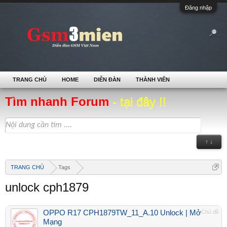
Đăng nhập
TRANG CHỦ
HOME
DIỄN ĐÀN
THÀNH VIÊN
Tìm nhanh Forum
- tại đây !!
↑ ↓
TRANG CHỦ
Tags
unlock cph1879
OPPO R17 CPH1879TW_11_A.10 Unlock | Mở
Chủ đề
Mạng