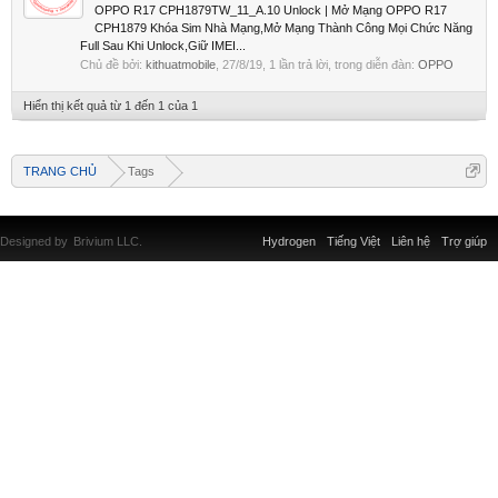
OPPO R17 CPH1879TW_11_A.10 Unlock | Mở Mạng OPPO R17
CPH1879 Khóa Sim Nhà Mạng,Mở Mạng Thành Công Mọi Chức Năng
Full Sau Khi Unlock,Giữ IMEI...
Chủ đề bởi:
kithuatmobile
,
27/8/19
, 1 lần trả lời, trong diễn đàn:
OPPO
Hiển thị kết quả từ 1 đến 1 của 1
TRANG CHỦ
Tags
Designed by
Brivium LLC.
Hydrogen
Tiếng Việt
Liên hệ
Trợ giúp