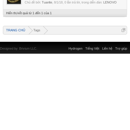
Chủ đề bởi:
Tuanlte
,
8/1/18
, 0 lần trả lời, trong diễn đàn:
LENOVO
Hiển thị kết quả từ 1 đến 1 của 1
TRANG CHỦ
Tags
Designed by
Brivium LLC.
Hydrogen
Tiếng Việt
Liên hệ
Trợ giúp