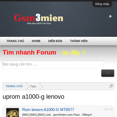
Đăng nhập
TRANG CHỦ
HOME
DIỄN ĐÀN
THÀNH VIÊN
Tìm nhanh Forum
- tại đây !!
↑ ↓
TRANG CHỦ
Tags
uprom a1000-g lenovo
Rom lenovo A1000-G MT6577
Chủ đề
[IMG] [IMG] [IMG] Link : gsm3mien.com Pass : 09bay4