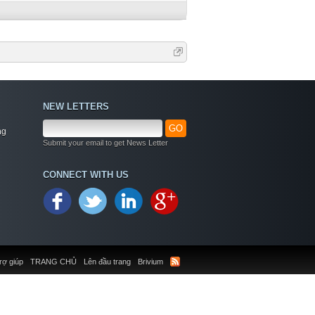
NEW LETTERS
GO
ng
Submit your email to get News Letter
CONNECT WITH US
rợ giúp
TRANG CHỦ
Lên đầu trang
Brivium