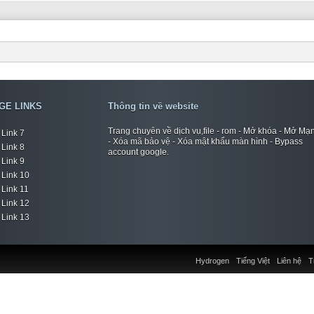
GE LINKS
Thông tin về website
Trang chuyên về dịch vụ,file - rom - Mở khóa - Mở Mạ
Link 7
- Xóa mã bảo vệ - Xóa mật khẩu màn hình - Bypass
Link 8
account google.
Link 9
Link 10
Link 11
Link 12
Link 13
Hydrogen
Tiếng Việt
Liên hệ
T