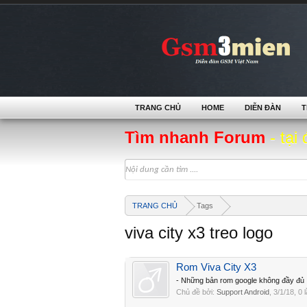
TRANG CHỦ
HOME
DIỄN ĐÀN
T
Tìm nhanh Forum
- tại 
TRANG CHỦ
Tags
viva city x3 treo logo
Rom Viva City X3
- Những bản rom google không đầy đủ . Sh
Chủ đề bởi:
Support Android
,
3/1/18
, 0 