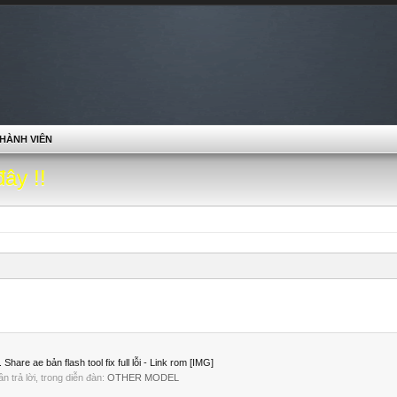
HÀNH VIÊN
đây !!
are ae bản flash tool fix full lỗi - Link rom [IMG]
lần trả lời, trong diễn đàn:
OTHER MODEL