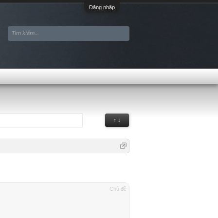
Đăng nhập
↑ ↓
Chủ đề