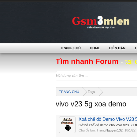
TRANG CHỦ
HOME
DIỄN ĐÀN
T
Tìm nhanh Forum
- tại 
TRANG CHỦ
Tags
vivo v23 5g xoa demo
Xoá chế độ Demo Vivo V23 
Gỡ bỏ chế độ demo cho Vivo V23 5G t
Chủ đề bởi:
TrongNguyen132
,
18/1/22
,