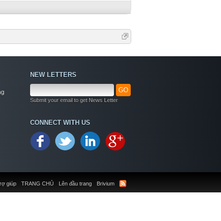
NEW LETTERS
GO
ng
Submit your email to get News Letter
CONNECT WITH US
rợ giúp
TRANG CHỦ
Lên đầu trang
Brivium