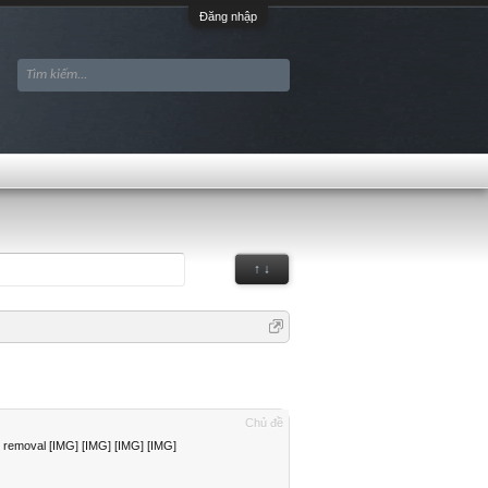
Đăng nhập
↑ ↓
Chủ đề
emoval [IMG] [IMG] [IMG] [IMG]