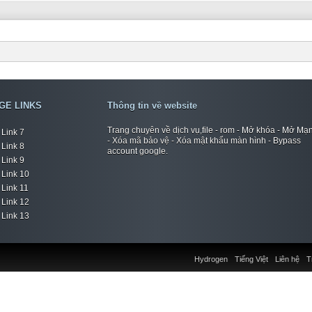
GE LINKS
Thông tin về website
Trang chuyên về dịch vụ,file - rom - Mở khóa - Mở Mạ
Link 7
- Xóa mã bảo vệ - Xóa mật khẩu màn hình - Bypass
Link 8
account google.
Link 9
Link 10
Link 11
Link 12
Link 13
Hydrogen
Tiếng Việt
Liên hệ
T