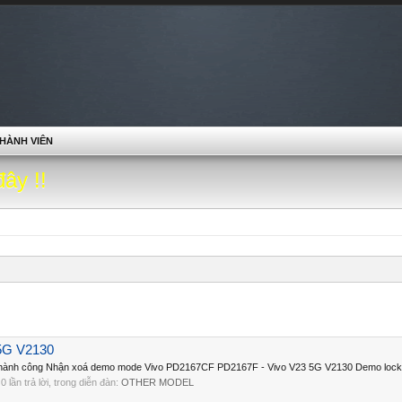
HÀNH VIÊN
đây !!
5G V2130
hành công Nhận xoá demo mode Vivo PD2167CF PD2167F - Vivo V23 5G V2130 Demo lock r
 0 lần trả lời, trong diễn đàn:
OTHER MODEL