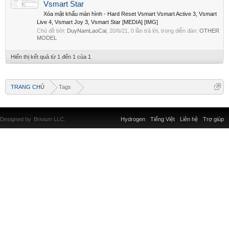
Vsmart Star
Xóa mật khẩu màn hình - Hard Reset Vsmart Vsmart Active 3, Vsmart
Live 4, Vsmart Joy 3, Vsmart Star [MEDIA] [IMG]
Chủ đề bởi:
DuyNamLaoCai
,
20/6/21
, 0 lần trả lời, trong diễn đàn:
OTHER
MODEL
Hiển thị kết quả từ 1 đến 1 của 1
TRANG CHỦ
Tags
Designed by
Brivium LLC.
Hydrogen
Tiếng Việt
Liên hệ
Trợ giúp