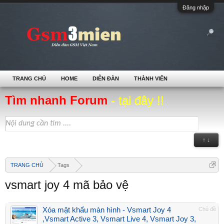
Đăng nhập
TRANG CHỦ
HOME
DIỄN ĐÀN
THÀNH VIÊN
Tìm nhanh Forum
- tại đây !!
↑ ↓
TRANG CHỦ
Tags
vsmart joy 4 mã bảo vệ
Xóa mật khẩu màn hình - Vsmart Joy 4
Chủ đề
,Vsmart Active 3, Vsmart Live 4, Vsmart Joy 3,