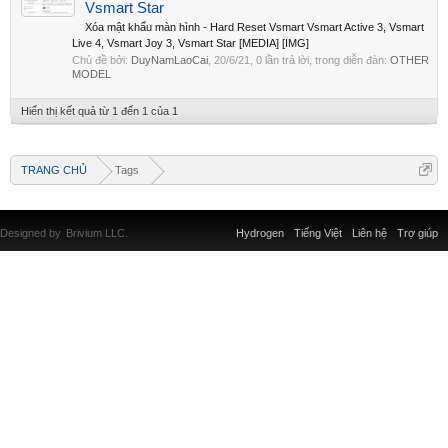
Vsmart Star
Xóa mật khẩu màn hình - Hard Reset Vsmart Vsmart Active 3, Vsmart
Live 4, Vsmart Joy 3, Vsmart Star [MEDIA] [IMG]
Chủ đề bởi:
DuyNamLaoCai
,
20/6/21
, 0 lần trả lời, trong diễn đàn:
OTHER
MODEL
Hiển thị kết quả từ 1 đến 1 của 1
TRANG CHỦ
Tags
Designed by
Brivium LLC.
Hydrogen
Tiếng Việt
Liên hệ
Trợ giúp