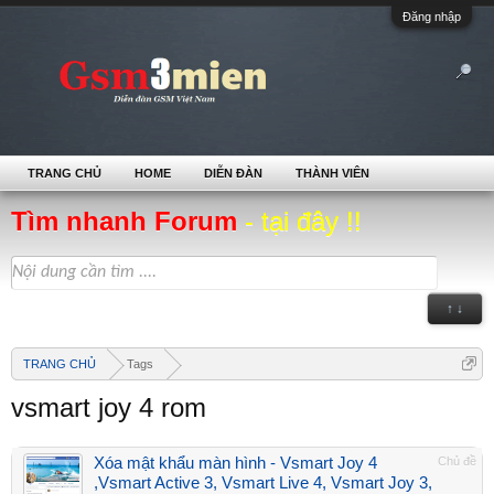
Đăng nhập
TRANG CHỦ
HOME
DIỄN ĐÀN
THÀNH VIÊN
Tìm nhanh Forum
- tại đây !!
↑ ↓
TRANG CHỦ
Tags
vsmart joy 4 rom
Xóa mật khẩu màn hình - Vsmart Joy 4
Chủ đề
,Vsmart Active 3, Vsmart Live 4, Vsmart Joy 3,