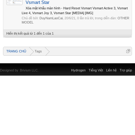
Vsmart Star
Xóa mật khẩu màn hình - Hard Reset Vsmart Vsmart Active 3, Vsmart
Live 4, Vsmart Joy 3, Vsmart Star [MEDIA] [IMG]
Chủ đề bởi:
DuyNamLaoCai
,
20/6/21
, 0 lần trả lời, trong diễn đàn:
OTHER
MODEL
Hiển thị kết quả từ 1 đến 1 của 1
TRANG CHỦ
Tags
Designed by
Brivium LLC.
Hydrogen
Tiếng Việt
Liên hệ
Trợ giúp