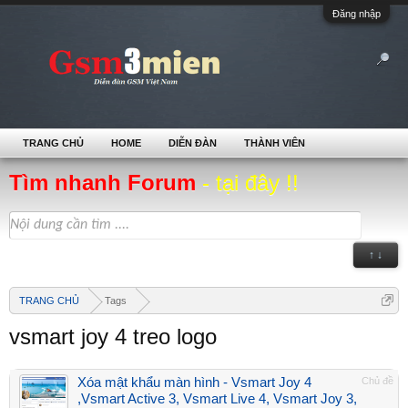
Đăng nhập
TRANG CHỦ
HOME
DIỄN ĐÀN
THÀNH VIÊN
Tìm nhanh Forum
- tại đây !!
↑ ↓
TRANG CHỦ
Tags
vsmart joy 4 treo logo
Xóa mật khẩu màn hình - Vsmart Joy 4
Chủ đề
,Vsmart Active 3, Vsmart Live 4, Vsmart Joy 3,