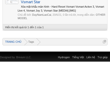
Vsmart Star
Xóa mật khẩu màn hình - Hard Reset Vsmart Vsmart Active 3, Vsmart
Live 4, Vsmart Joy 3, Vsmart Star [MEDIA] [IMG]
Chủ đề bởi:
DuyNamLaoCai
,
20/6/21
, 0 lần trả lời, trong diễn đàn:
OTHER
MODEL
Hiển thị kết quả từ 1 đến 1 của 1
TRANG CHỦ
Tags
Designed by
Brivium LLC.
Hydrogen
Tiếng Việt
Liên hệ
Trợ giúp