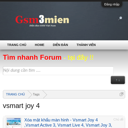
Đăng nhập
TRANG CHỦ
HOME
DIỄN ĐÀN
THÀNH VIÊN
Tìm nhanh Forum
- tại đây !!
↑ ↓
TRANG CHỦ
Tags
vsmart joy 4
Xóa mật khẩu màn hình - Vsmart Joy 4
Chủ đề
,Vsmart Active 3, Vsmart Live 4, Vsmart Joy 3,