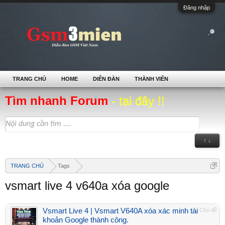
Đăng nhập
TRANG CHỦ
HOME
DIỄN ĐÀN
THÀNH VIÊN
Tìm nhanh Forum
- tại đây !!
↑ ↓
TRANG CHỦ
Tags
vsmart live 4 v640a xóa google
Vsmart Live 4 | Vsmart V640A xóa xác minh tài
Chủ đề
khoản Google thành công.