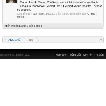
Vsmart Live 4 | Vsmart V640A xóa xác minh tài khoản Google thành
công qua Teamviewer. Vsmart Live 4 | Vsmart V640A reset frp - bypass
frp account...
Chủ đề bởi:
Tuan Pham
,
1/12/20
, 0 lần trả lời, trong diễn đàn:
OTHER
MODEL
Hiển thị kết quả từ 1 đến 1 của 1
TRANG CHỦ
Tags
Designed by
Brivium LLC.
Hydrogen
Tiếng Việt
Liên hệ
Trợ giúp