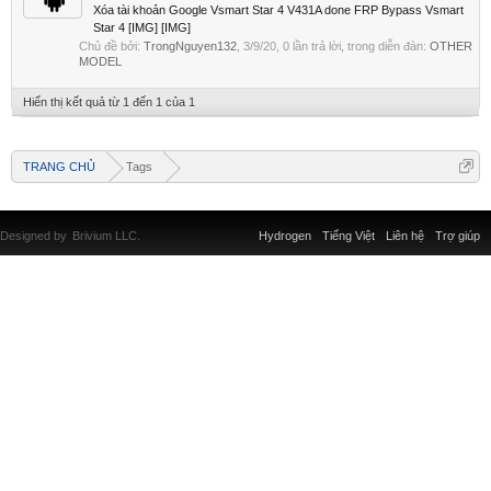
Xóa tài khoản Google Vsmart Star 4 V431A done FRP Bypass Vsmart
Star 4 [IMG] [IMG]
Chủ đề bởi:
TrongNguyen132
,
3/9/20
, 0 lần trả lời, trong diễn đàn:
OTHER
MODEL
Hiển thị kết quả từ 1 đến 1 của 1
TRANG CHỦ
Tags
Designed by
Brivium LLC.
Hydrogen
Tiếng Việt
Liên hệ
Trợ giúp