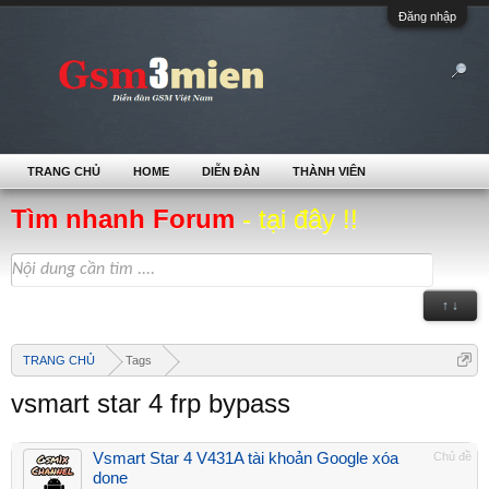
Đăng nhập
TRANG CHỦ
HOME
DIỄN ĐÀN
THÀNH VIÊN
Tìm nhanh Forum
- tại đây !!
↑ ↓
TRANG CHỦ
Tags
vsmart star 4 frp bypass
Vsmart Star 4 V431A tài khoản Google xóa
Chủ đề
done